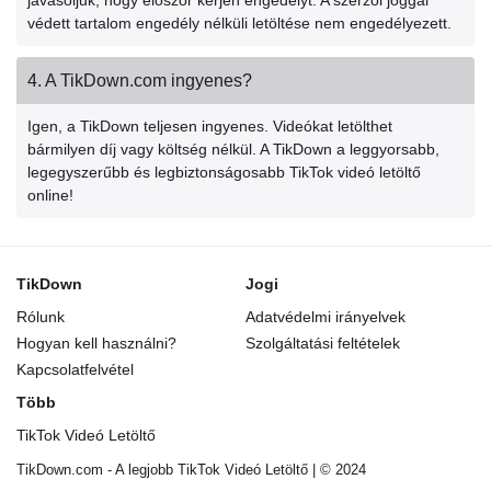
javasoljuk, hogy először kérjen engedélyt. A szerzői joggal
védett tartalom engedély nélküli letöltése nem engedélyezett.
4. A TikDown.com ingyenes?
Igen, a TikDown teljesen ingyenes. Videókat letölthet
bármilyen díj vagy költség nélkül. A TikDown a leggyorsabb,
legegyszerűbb és legbiztonságosabb TikTok videó letöltő
online!
TikDown
Jogi
Rólunk
Adatvédelmi irányelvek
Hogyan kell használni?
Szolgáltatási feltételek
Kapcsolatfelvétel
Több
TikTok Videó Letöltő
TikDown.com - A legjobb TikTok Videó Letöltő | © 2024