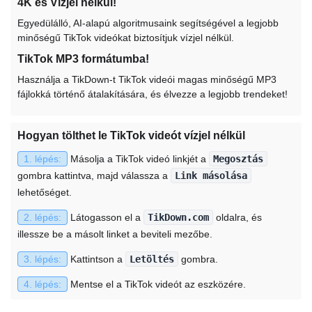
4K és Vízjel nélkül!
Egyedülálló, AI-alapú algoritmusaink segítségével a legjobb
minőségű TikTok videókat biztosítjuk vízjel nélkül.
TikTok MP3 formátumba!
Használja a TikDown-t TikTok videói magas minőségű MP3
fájlokká történő átalakítására, és élvezze a legjobb trendeket!
Hogyan tölthet le TikTok videót vízjel nélkül
1. lépés:
Másolja a TikTok videó linkjét a
Megosztás
gombra kattintva, majd válassza a
Link másolása
lehetőséget.
2. lépés:
Látogasson el a
TikDown.com
oldalra, és
illessze be a másolt linket a beviteli mezőbe.
3. lépés:
Kattintson a
Letöltés
gombra.
4. lépés:
Mentse el a TikTok videót az eszközére.